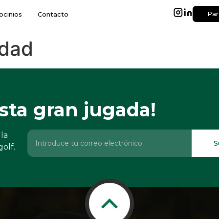
Par
ocinios
Contacto
idad
sta gran jugada!
la
S
golf.